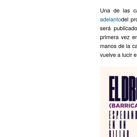
Una de las c
adelanto
del pr
será publicad
primera vez e
manos de la car
vuelve a lucir 