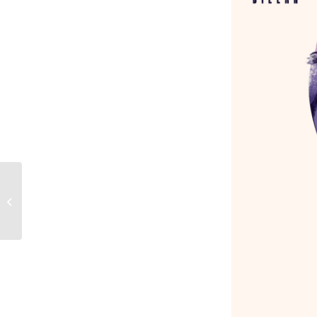
“Retorcidos”, nuevo
disco de Sôber a la
venta el 1 de marzo:
preventa ya...