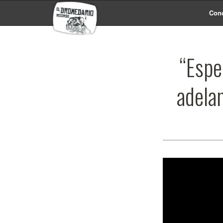
Conc
“Espe
adelan