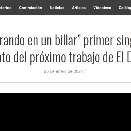
iertos
Contratación
Noticias
Artistas
Videoteca
Catálo
rando en un billar” primer sin
to del próximo trabajo de El
/
25 de enero de 2024