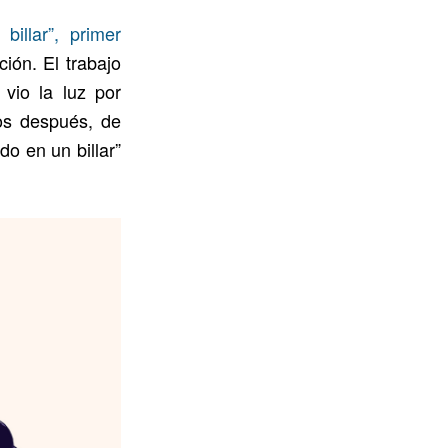
illar”, primer
ión. El trabajo
vio la luz por
os después, de
do en un billar”