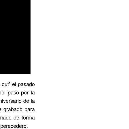
d out’ el pasado
el paso por la
iversario de la
ue grabado para
irmado de forma
mperecedero.