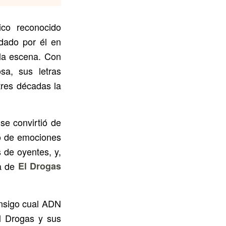
co reconocido
ndado por él en
 la escena. Con
sa, sus letras
tres décadas la
se convirtió de
po de emociones
 de oyentes, y,
ra de
El Drogas
onsigo cual ADN
l Drogas y sus