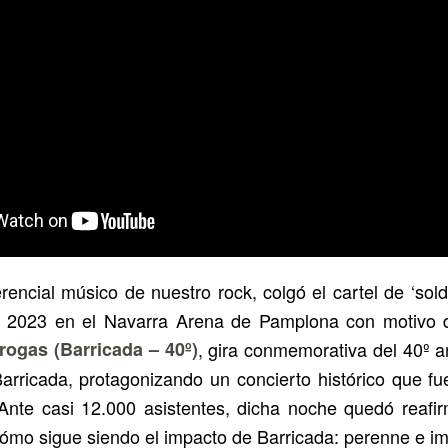
rencial músico de nuestro rock, colgó el cartel de ‘sol
e 2023 en el Navarra Arena de Pamplona con motivo d
rogas (Barricada – 40º)
, gira conmemorativa del 40º an
arricada, protagonizando un concierto histórico que f
 Ante casi 12.000 asistentes, dicha noche quedó reaf
cómo sigue siendo el impacto de Barricada: perenne e i