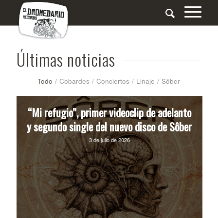
Últimas noticias
Todo
/
Cobardes
/
Conciertos
/
Linaje
/
Sôber
“Mi refugio”, primer videoclip de adelanto
y segundo single del nuevo disco de Sôber
3 de julio de 2026