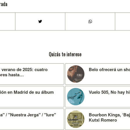
rada
Quizás te interese
l verano de 2025: cuatro
Belo ofrecerá un sh
ibres hasta…
ación en Madrid de su álbum
Vuelo 505, No hay hi
" / "Nuestra Jerga" / "Iure"
Bourbon Kings, ‘Baj
Kutxi Romero