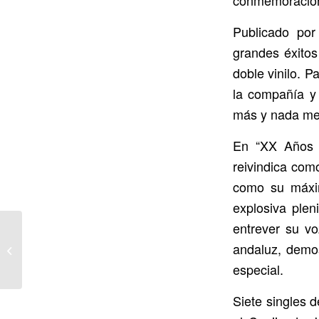
Publicado por
grandes éxito
doble vinilo. P
la compañía y 
más y nada me
En “XX Años la
reivindica como
como su máxim
explosiva pleni
entrever su vo
“Moj Dilbere”, nuevo
videoclip de adelanto
andaluz, demos
del quinto disco de los
especial.
Niños...
Siete singles 