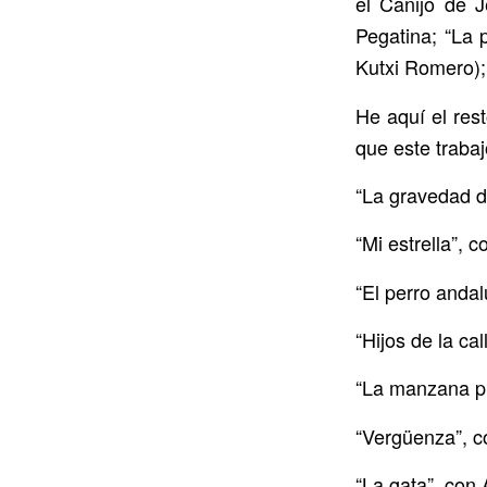
el Canijo de J
Pegatina; “La 
Kutxi Romero);
He aquí el res
que este trabaj
“La gravedad d
“Mi estrella”, c
“El perro anda
“Hijos de la ca
“La manzana p
“Vergüenza”, c
“La gata”, con 