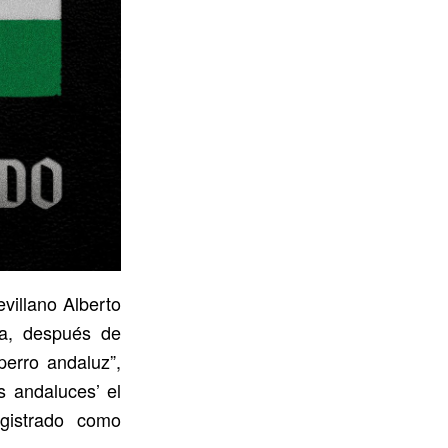
villano Alberto
ra, después de
perro andaluz”,
s andaluces’ el
gistrado como