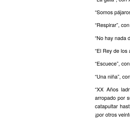
“Somos pájaros
“Respirar”, co
“No hay nada d
“El Rey de los 
“Escuece”, co
“Una niña”, co
“XX Años ladr
arropado por s
catapultar has
¡por otros vein