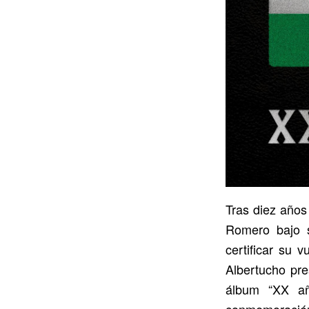
Tras diez años
Romero bajo s
certificar su 
Albertucho pre
álbum “XX añ
conmemoración 