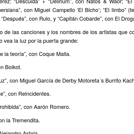
erez: “Descuida” + “Delirium”, con Natos & Waor; “El 
persiana”, con Miguel Campello ‘El Bicho’; “El limbo” (t
 “Después”, con Rulo, y “Capitán Cobarde”, con El Drog
to de las canciones y los nombres de los artistas que c
o vea la luz por la puerta grande:
e la teoría”, con Coque Malla.
on Boikot.
luz”, con Miguel García de Derby Motoreta´s Burrito Kac
lle”, con Reincidentes.
rohibida”, con Aarón Romero.
on la Tremendita.
Alejandro Astola.