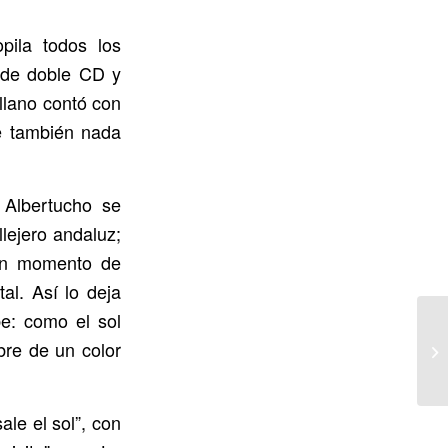
pila todos los
 de doble CD y
illano contó con
te también nada
, Albertucho se
llejero andaluz;
 un momento de
tal. Así lo deja
be: como el sol
bre de un color
le el sol”, con