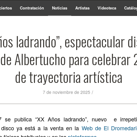
iertos
Contratación
Noticias
Artistas
Videoteca
Catálo
os ladrando”, espectacular d
de Albertucho para celebrar
de trayectoria artística
/
7 de noviembre de 2025
7 se publica “XX Años ladrando”, nuevo e irrepeti
 disco ya está a la venta en la
Web de El Dromedari
 físicos habituales y en las
plataformas
.