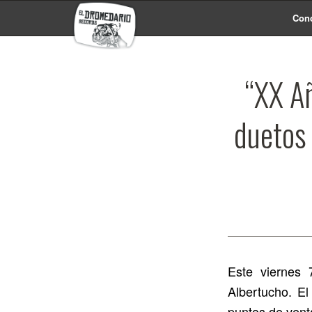
Conc
“XX Añ
duetos 
Este viernes 
Albertucho. El
puntos de venta