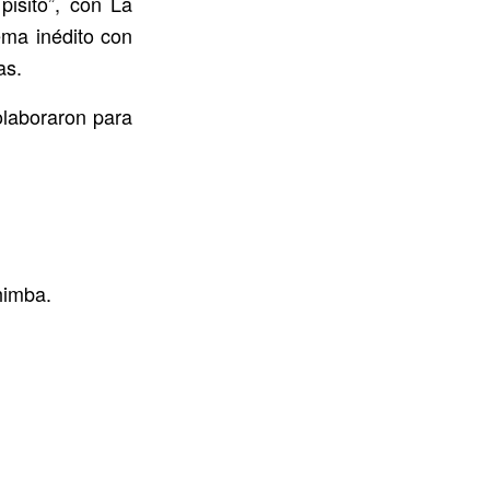
pisito”, con La
ema inédito con
as.
olaboraron para
himba.