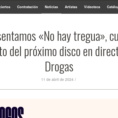
iertos
Contratación
Noticias
Artistas
Videoteca
Catálo
sentamos «No hay tregua», cu
to del próximo disco en direct
Drogas
/
11 de abril de 2024