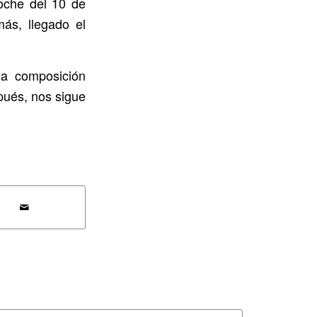
oche del 10 de
más, llegado el
na composición
spués, nos sigue