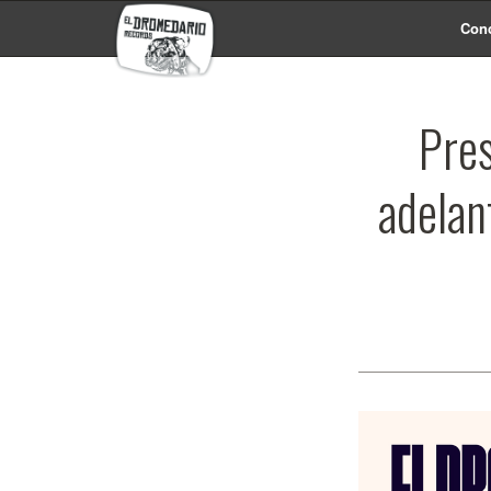
Conc
Pre
adelan