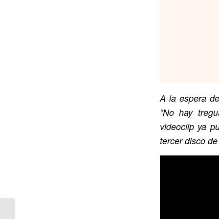
A la espera de
“No hay tregu
videoclip ya p
tercer disco d
Robe recibe el disco de