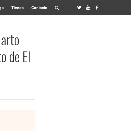
go
Tienda
Contacto
arto
o de El