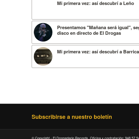
Mi primera vez: así descubrí a Leño
Presentamos "Mañana será igual", se
disco en directo de El Drogas
Mi primera vez: así descubrí a Barric
Subscribirse a nuestro boletín
© Copyright - El Dromedario Records. Oficina y contratación: 948 57 5