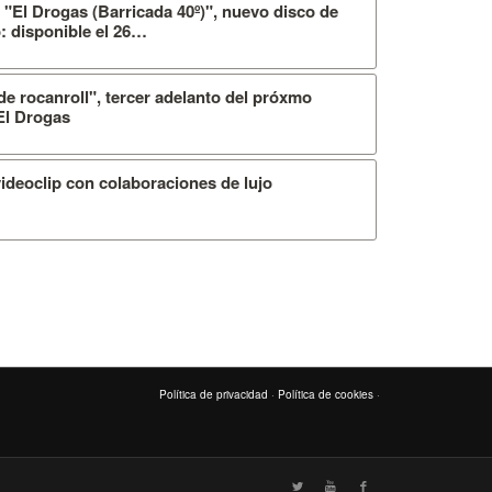
 "El Drogas (Barricada 40º)", nuevo disco de
: disponible el 26…
e rocanroll", tercer adelanto del próxmo
 El Drogas
ideoclip con colaboraciones de lujo
Política de privacidad
·
Política de cookies
·