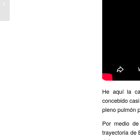
oro por las ventas de
Se nos lleva el aire
He aquí la ca
concebido casi
pleno pulmón p
Por medio de
trayectoria de 