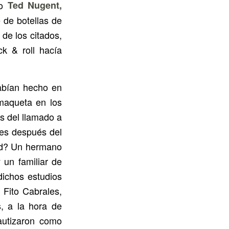
mo
Ted Nugent,
 de botellas de
 de los citados,
ck & roll hacía
abían hecho en
 maqueta en los
as del llamado a
mes después del
ad? Un hermano
 un familiar de
dichos estudios
 Fito Cabrales,
, a la hora de
autizaron como