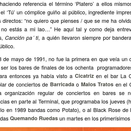
 haciendo referencia el término ‘Platero’ a ellos mismos
el ‘Tú’ un cómplice guiño al público, ingrediente impre
 directos: “no quiero que pienses / que se me ha olvid
 no estás a mi lao…” He aquí tal y como deja entre
s,
, a quién llevaron siempre por bande
Canción pa´ ti
público.
3 de mayo de 1991, no fue la primera en que veía un 
 ser los bares de finales de los ochenta programadore
para entonces ya había visto a
Cicatriz
en el bar La G
lar de conciertos de
Barricada
o
Malos Tratos
en el 
a organización regular de conciertos en bares se n
cias en parte al Terminal, que programaba los jueves (
rio en 1989 bandas como Potato), o al Black Rose de 
rdas
Quemando Ruedas
un martes en los primerísimos