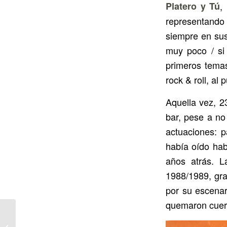
Platero y Tú
,
representando 
siempre en sus
muy poco / si
primeros tema
rock & roll, al 
Aquella vez, 2
bar, pese a no
actuaciones: 
había oído hab
años atrás. L
1988/1989, gra
por su escena
quemaron cue
Chica Sobresalto, «Sold
Out» para su concierto