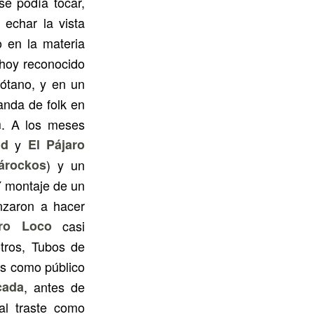
e podía tocar,
echar la vista
o en la materia
 hoy reconocido
sótano, y en un
anda de folk en
a
. A los meses
nd
y
El Pájaro
Párockos
) y un
Y montaje de un
nzaron a hacer
aro Loco
casi
tros, Tubos de
es como público
cada
, antes de
 al traste como