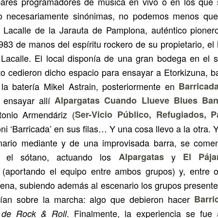
ares programadores de música en vivo o en los que s
o necesariamente sinónimas, no podemos menos que 
el Lacalle de la Jarauta de Pamplona, auténtico pioner
983 de manos del espíritu rockero de su propietario, el
 Lacalle. El local disponía de una gran bodega en el 
 cedieron dicho espacio para ensayar a Etorkizuna, b
la batería Mikel Astrain, posteriormente en
Barricad
 ensayar allí
Alpargatas Cuando Llueve Blues Ba
tonio Armendáriz (
Ser-Vicio Público, Refugiados, 
i ‘Barricada’ en sus filas… Y una cosa llevo a la otra. 
ario mediante y de una improvisada barra, se come
n el sótano, actuando los
Alpargatas
y
El Páj
(aportando el equipo entre ambos grupos) y, entre o
ena, subiendo además al escenario los grupos present
idían sobre la marcha: algo que debieron hacer
Barri
. Finalmente, la experiencia se fue
de Rock & Roll