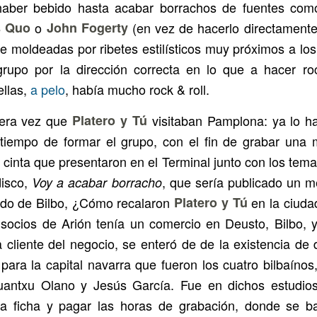
aber bebido hasta acabar borrachos de fuentes co
s Quo
o
John Fogerty
(en vez de hacerlo directamente
ue moldeadas por ribetes estilísticos muy próximos a los
rupo por la dirección correcta en lo que a hacer ro
ellas,
a pelo
, había mucho rock & roll.
mera vez que
Platero y Tú
visitaban Pamplona: ya lo h
tiempo de formar el grupo, con el fin de grabar una
 cinta que presentaron en el Terminal junto con los tem
disco,
, que sería publicado un 
Voy a acabar borracho
ndo de Bilbo, ¿Cómo recalaron
Platero y Tú
en la ciud
socios de Arión tenía un comercio en Deusto, Bilbo, y
a cliente del negocio, se enteró de de la existencia de 
ara la capital navarra que fueron los cuatro bilbaínos,
Juantxu Olano y Jesús García. Fue en dichos estudios
la ficha y pagar las horas de grabación, donde se b