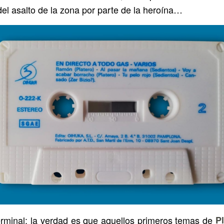
el asalto de la zona por parte de la heroína…
rminal: la verdad es que aquellos primeros temas de
P