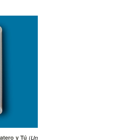
latero y Tú
(
Un