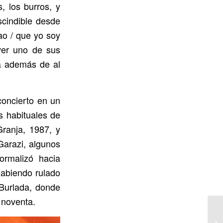
, los burros, y
scindible desde
ao / que yo soy
ver uno de sus
ra además de al
concierto en un
s habituales de
ranja, 1987, y
Garazi, algunos
ormalizó hacia
habiendo rulado
Burlada, donde
 noventa.