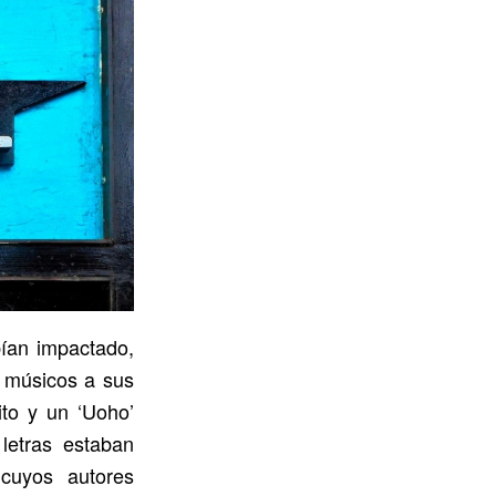
bían impactado,
s músicos a sus
ito y un ‘Uoho’
letras estaban
cuyos autores