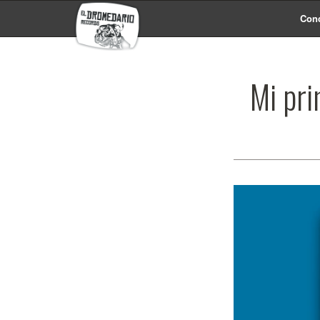
Conc
Mi pri