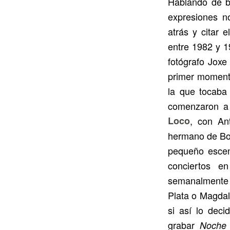
Hablando de b
expresiones n
atrás y citar 
entre 1982 y 1
fotógrafo Joxe
primer momento
la que tocaba 
comenzaron a
Loco
, con An
hermano de Bon
pequeño escen
conciertos e
semanalmente 
Plata o Magdal
si así lo dec
grabar
Noche 