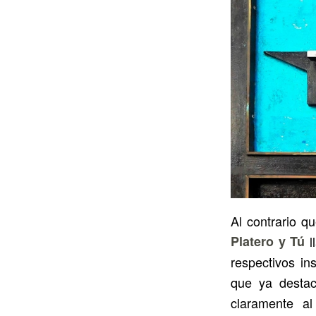
Al contrario q
Platero y Tú
l
respectivos in
que ya destac
claramente a