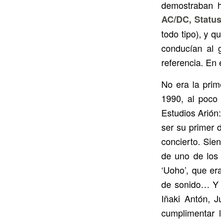
demostraban h
AC/DC, Statu
todo tipo), y q
conducían al g
referencia. En 
No era la pri
1990, al poco 
Estudios Arión:
ser su primer 
concierto. Sie
de uno de los 
‘Uoho’, que er
de sonido… Y p
Iñaki Antón, 
cumplimentar 