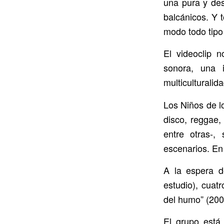
una pura y des
balcánicos. Y 
modo todo tipo
El videoclip 
sonora, una i
multiculturalida
Los Niños de l
disco, reggae,
entre otras-,
escenarios. En 
A la espera d
estudio), cuat
del humo” (2005
El grupo está