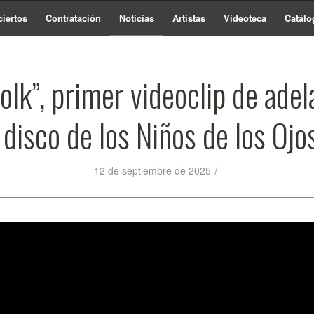
iertos
Contratación
Noticias
Artistas
Videoteca
Catálo
olk”, primer videoclip de adel
 disco de los Niños de los Ojo
/
12 de septiembre de 2025