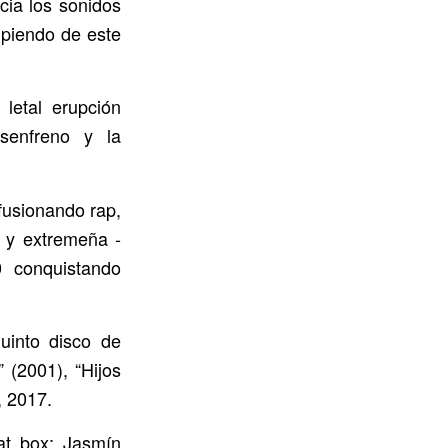
cia los sonidos
mpiendo de este
letal erupción
esenfreno y la
fusionando rap,
a y extremeña -
0 conquistando
uinto disco de
 (2001), “Hijos
, 2017.
at box; Jasmín