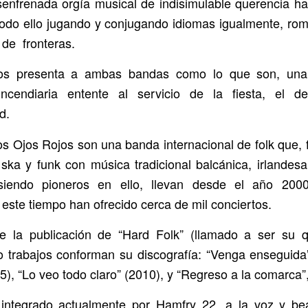
enfrenada orgía musical de indisimulable querencia ha
todo ello jugando y conjugando idiomas igualmente, ro
 de fronteras.
nos presenta a ambas bandas como lo que son, una 
ncendiaria entente al servicio de la fiesta, el d
d.
os Ojos Rojos son una banda internacional de folk que, 
 ska y funk con música tradicional balcánica, irlandes
 siendo pioneros en ello, llevan desde el año 200
este tiempo han ofrecido cerca de mil conciertos.
e la publicación de “Hard Folk” (llamado a ser su q
ro trabajos conforman su discografía: “Venga enseguida”
), “Lo veo todo claro” (2010), y “Regreso a la comarca”
 integrado actualmente por Hamfry 22, a la voz y be