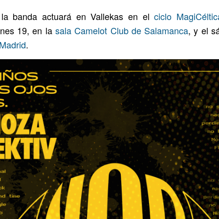
la banda actuará en Vallekas en el
ciclo MagiCéltic
ernes 19, en la
sala Camelot Club de Salamanca
, y el 
 Madrid
.