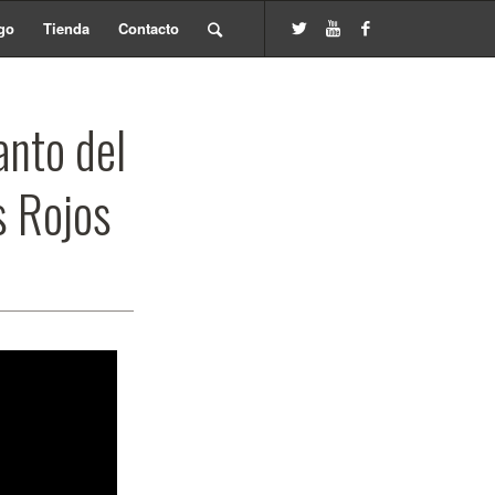
go
Tienda
Contacto
anto del
s Rojos