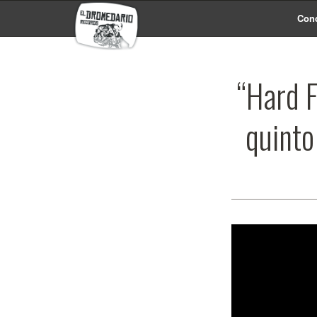
Conc
“Hard F
quinto