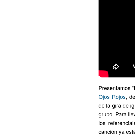
Presentamos “H
Ojos Rojos
, d
de la gira de i
grupo. Para lle
los referencia
canción ya est