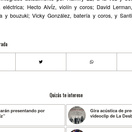
a eléctrica; Hecto AlvÍz, violín y coros; David Lerman
a y bouzuki; Vicky González, batería y coros, y Sant
rada
Quizás te interese
uarán presentando por
Gira acústica de p
íz”
videoclip de La De