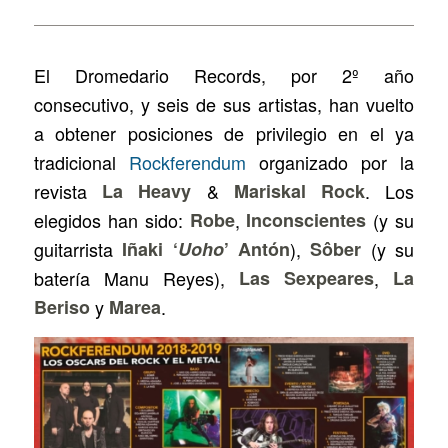
El Dromedario Records, por 2º año
consecutivo, y seis de sus artistas, han vuelto
a obtener posiciones de privilegio en el ya
tradicional
Rockferendum
organizado por la
revista
La Heavy
&
Mariskal Rock
. Los
elegidos han sido:
Robe
,
Inconscientes
(y su
guitarrista
Iñaki ‘
Uoho
’ Antón
),
Sôber
(y su
batería Manu Reyes),
Las Sexpeares
,
La
Beriso
y
Marea
.