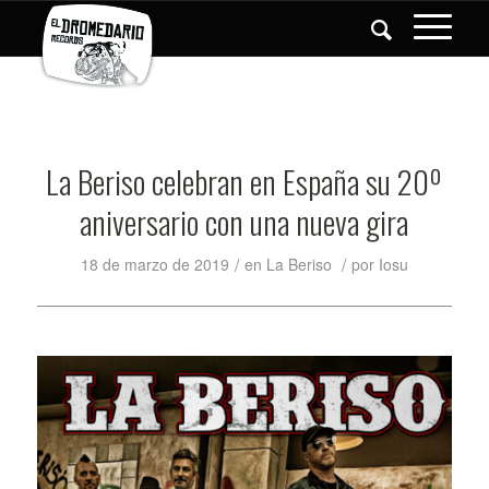
La Beriso celebran en España su 20º
aniversario con una nueva gira
/
/
18 de marzo de 2019
en
La Beriso
por
Iosu