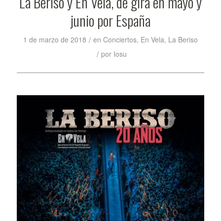
La Beriso y En Vela, de gira en mayo y
junio por España
/
1 de marzo de 2018
en
Conciertos
,
En Vela
,
La Beriso
/
por
Iosu