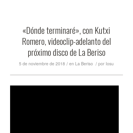
«Dónde terminaré», con Kutxi
Romero, videoclip-adelanto del
próximo disco de La Beriso
/
/
5 de noviembre de 2018
en
La Beriso
por
Iosu