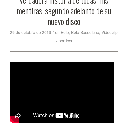
mentiras, segundo adelanto de su
nuevo disco
/
29 de octubre de 2019
en
Belo
,
Belo Susodicho
,
Videoclip
/
por
Iosu