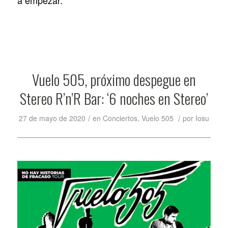
a empezar.
Vuelo 505, próximo despegue en
Stereo R’n’R Bar: ‘6 noches en Stereo’
/
/
27 de mayo de 2020
en
Conciertos
,
Vuelo 505
por
Iosu