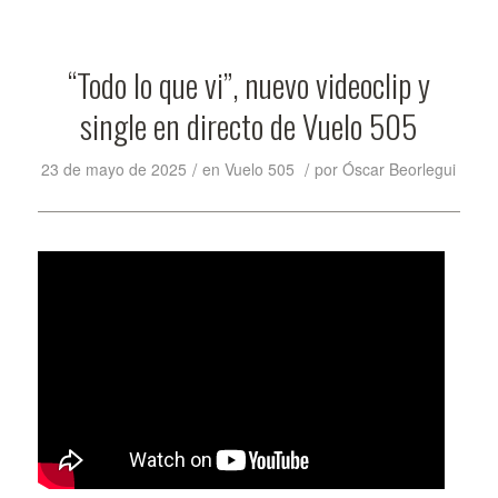
“Todo lo que vi”, nuevo videoclip y
single en directo de Vuelo 505
/
/
23 de mayo de 2025
en
Vuelo 505
por
Óscar Beorlegui