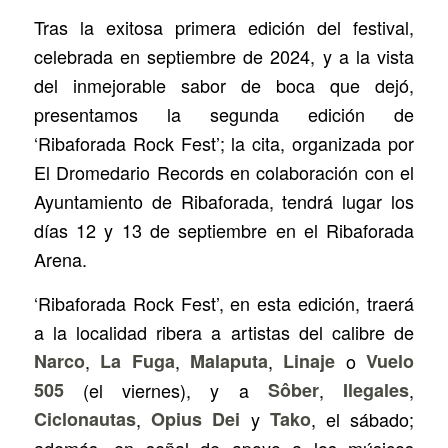
Tras la exitosa primera edición del festival,
celebrada en septiembre de 2024, y a la vista
del inmejorable sabor de boca que dejó,
presentamos la segunda edición de
‘Ribaforada Rock Fest’; la cita, organizada por
El Dromedario Records en colaboración con el
Ayuntamiento de Ribaforada, tendrá lugar los
días 12 y 13 de septiembre en el Ribaforada
Arena.
‘Ribaforada Rock Fest’, en esta edición, traerá
a la localidad ribera a artistas del calibre de
Narco
,
La Fuga
,
Malaputa
,
Linaje
o
Vuelo
505
(el viernes), y a
Sôber
,
Ilegales
,
Ciclonautas
,
Opius Dei
y
Tako
, el sábado;
además, en señal de apoyo a los músicos