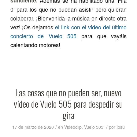
suficiente.
Además se ha habilitado una ‘Fila
0’ para los que no puedan asistir pero quieran
colaborar. ¡Bienvenida la música en directo otra
vez! ¡Os dejamos
el link con el video del último
concierto de Vuelo 505
para que vayáis
calentando motores!
Las cosas que no pueden ser, nuevo
vídeo de Vuelo 505 para despedir su
gira
/
/
17 de marzo de 2020
en
Videoclip
,
Vuelo 505
por
Iosu