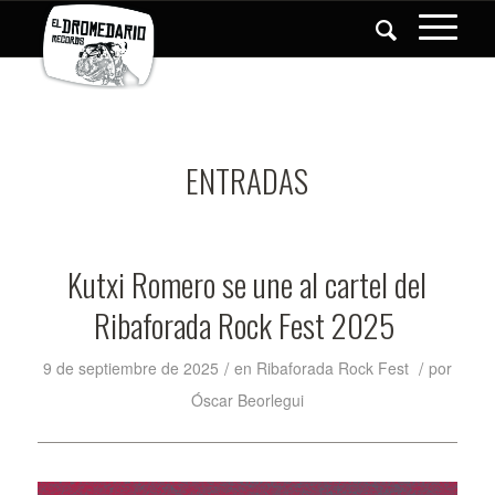
ENTRADAS
Kutxi Romero se une al cartel del
Ribaforada Rock Fest 2025
/
/
9 de septiembre de 2025
en
Ribaforada Rock Fest
por
Óscar Beorlegui