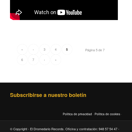
«
‹
3
4
5
Página 5 de 7
6
7
›
»
Subscribirse a nuestro boletín
Política de privacidad
·
Política de cookies
·
© Copyright - El Dromedario Records. Oficina y contratación: 948 57 54 47 -