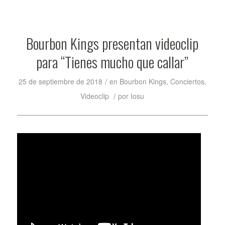
Bourbon Kings presentan videoclip
para “Tienes mucho que callar”
/
25 de septiembre de 2018
en
Bourbon Kings
,
Conciertos
,
/
Videoclip
por
Iosu