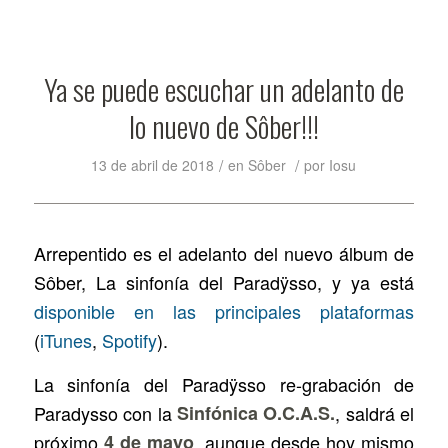
Ya se puede escuchar un adelanto de
lo nuevo de Sôber!!!
/
/
13 de abril de 2018
en
Sôber
por
Iosu
Arrepentido
es el adelanto del nuevo álbum de
Sôber,
La sinfonía del Paradÿsso
, y ya está
disponible en las principales plataformas
(
iTunes
,
Spotify
).
La sinfonía del Paradÿsso
re-grabación de
Paradysso
con la
Sinfónica O.C.A.S.
, saldrá el
próximo
4 de mayo
, aunque desde hoy mismo