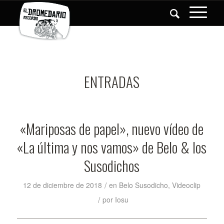
ENTRADAS
«Mariposas de papel», nuevo vídeo de
«La última y nos vamos» de Belo & los
Susodichos
/
12 de diciembre de 2018
en
Belo Susodicho
,
Videoclip
/
por
Iosu