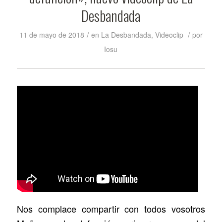
Desbandada
/
/
11 de mayo de 2018
en
La Desbandada
,
Videoclip
por
Iosu
Nos complace compartir con todos vosotros