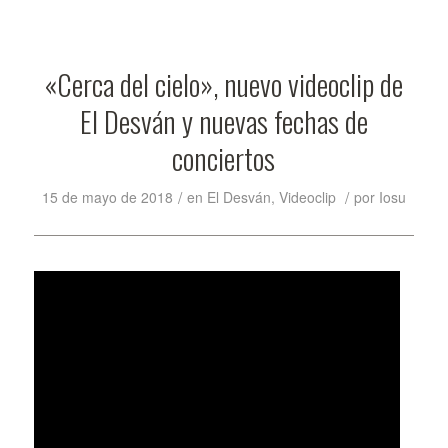
«Cerca del cielo», nuevo videoclip de
El Desván y nuevas fechas de
conciertos
/
/
15 de mayo de 2018
en
El Desván
,
Videoclip
por
Iosu