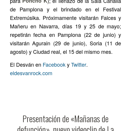
para
Poncho K
); el llenazo de la
Sala Canalla
de Pamplona y el brindado en el
Festival
Extremúsika
. Próximamente visitarán Falces y
Mañeru en Navarra, días 19 y 25 de mayo;
repetirán fecha en Pamplona (22 de junio) y
visitarán Agurain (29 de junio), Soria (11 de
agosto) y Ciudad real, el 15 del mismo mes.
El Desván en
Facebook
y
Twitter
.
eldesvanrock.com
Presentación de «Mañanas de
defunción», nuevo videoclip de La