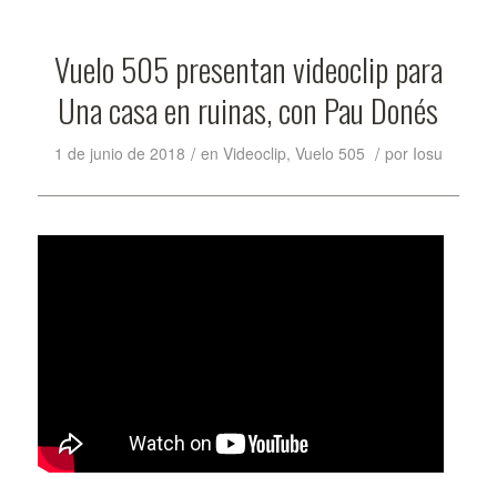
Vuelo 505 presentan videoclip para
Una casa en ruinas, con Pau Donés
/
/
1 de junio de 2018
en
Videoclip
,
Vuelo 505
por
Iosu