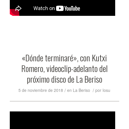
«Dónde terminaré», con Kutxi
Romero, videoclip-adelanto del
próximo disco de La Beriso
/
/
5 de noviembre de 2018
en
La Beriso
por
Iosu