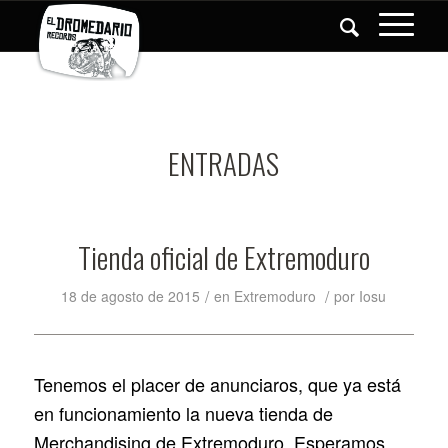
ENTRADAS
Tienda oficial de Extremoduro
/
/
18 de agosto de 2015
en
Extremoduro
por
Iosu
Tenemos el placer de anunciaros, que ya está
en funcionamiento la nueva tienda de
Merchandising de Extremoduro. Esperamos