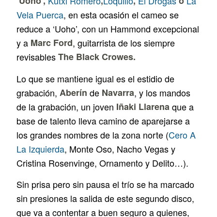
‘Uoho’,
Kutxi Romero
,
Loquillo
,
El Drogas
o
La
Vela Puerca
, en esta ocasión el cameo se
reduce a ‘Uoho’, con un Hammond excepcional
y a
Marc Ford
, guitarrista de los siempre
revisables
The Black Crowes.
Lo que se mantiene igual es el estidio de
grabación,
Aberín
de
Navarra
, y los mandos
de la grabación, un joven
Iñaki Llarena
que a
base de talento lleva camino de aparejarse a
los grandes nombres de la zona norte (
Cero A
La Izquierda
, Monte Oso, Nacho Vegas y
Cristina Rosenvinge, Ornamento y Delito…).
Sin prisa pero sin pausa el trío se ha marcado
sin presiones la salida de este segundo disco,
que va a contentar a buen seguro a quienes,