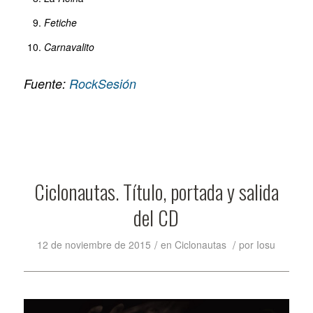
Fetiche
Carnavalito
Fuente:
RockSesión
Ciclonautas. Título, portada y salida
del CD
/
/
12 de noviembre de 2015
en
Ciclonautas
por
Iosu