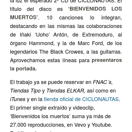
la luz el esperado 2º CD de CICLONAUTAS. El
título del disco es
‘BIENVENIDOS LOS
MUERTOS’
. 10 canciones lo integran,
destacando en las mismas las colaboraciones
de Iñaki ‘Uoho’ Antón, de Extremoduro, al
órgano Hammond, y la de Marc Ford, de los
legendarios The Black Crowes, a las guitarras.
Aprovechamos estas líneas para
presentaros
la portada.
El trabajo ya se puede reservar en
FNAC´s,
y
así como en
Tiendas Tipo
Tiendas ELKAR,
y en la
tienda oficial de CICLONAUTAS
.
iTunes
El primer single extraído y videoclip,
‘Bienvenidos los muertos’ suma ya más de
27.000 reproducciones, en Vevo y Youtube.