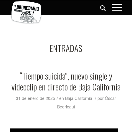
ENTRADAS
“Tiempo suicida”, nuevo single y
videoclip en directo de Baja California
/
/
31 de enero de 2025
en
Baja California
por
Óscar
Beorlegui