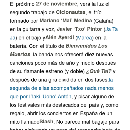
El próximo
27 de noviembre
, verá la luz el
segundo trabajo de
Ciclonautas
, el trío
formado por
Mariano ‘Mai’ Medina
(Calaña)
en la guitarra y voz,
Javier ‘Txo’ Pintor
(
Ja Ta
Já
) en el bajo y
Alén Ayerdi
(
Marea
) en la
batería. Con el título de
Bienvenidos Los
Muertos
, la banda nos ofrecerá diez nuevas
canciones poco más de año y medio después
de su flamante estreno (y doble)
¿Qué Tal?
y
después de una gira dividida en dos fases,
la
segunda de ellas acompañados nada menos
que por Iñaki ‘Uoho’ Antón
, y pisar alguno de
los festivales más destacados del país y, como
regalo, abrir los conciertos en España de un
mito llamado
Slash
. No parece mal bagaje para
haber disfrutado un poco del reconocimiento de