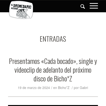
ENTRADAS
Presentamos «Cada bocado», single y
videoclip de adelanto del próximo
disco de Bicho*Z
/
/
19 de marzo de 2024
en
Bicho*Z
por
Gabri