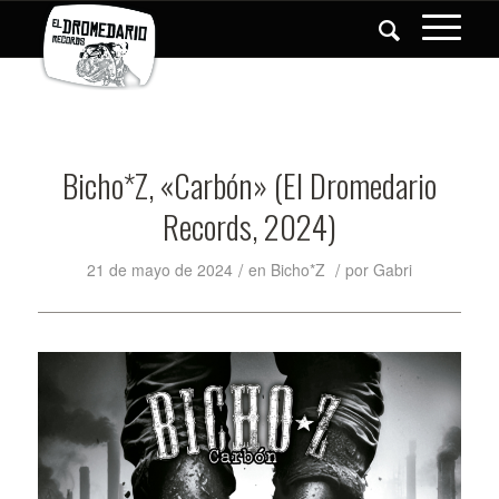
Bicho*Z, «Carbón» (El Dromedario
Records, 2024)
/
/
21 de mayo de 2024
en
Bicho*Z
por
Gabri