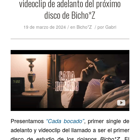
videoclip de adelanto del próximo
disco de Bicho*Z
/
/
19 de marzo de 2024
en
Bicho*Z
por
Gabri
Presentamos
, primer single de
“Cada bocado”
adelanto y videoclip del llamado a ser el primer
disco de estudio de los riojanos
. El
Bicho*Z