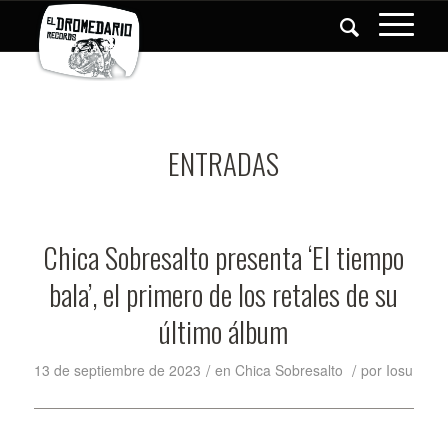
ENTRADAS
Chica Sobresalto presenta ‘El tiempo
bala’, el primero de los retales de su
último álbum
/
/
13 de septiembre de 2023
en
Chica Sobresalto
por
Iosu