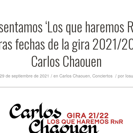
sentamos ‘Los que haremos R
ras fechas de la gira 2021/2
Carlos Chaouen
/
/
29 de septiembre de 2021
en
Carlos Chaouen
,
Conciertos
por
Ios