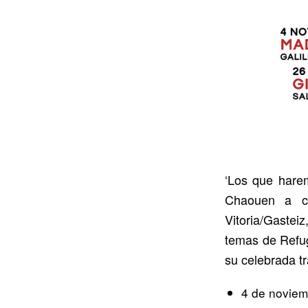
‘Los que harem
Chaouen a ci
Vitoria/Gasteiz
temas de Refugi
su celebrada tr
4 de novie