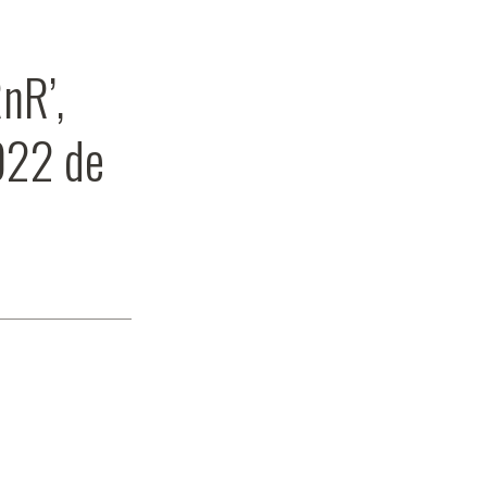
nR’,
022 de
u