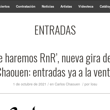
iertos
Contratación
Noticias
Artistas
Videoteca
Catálo
ENTRADAS
e haremos RnR’, nueva gira d
haouen: entradas ya a la ven
/
/
1 de octubre de 2021
en
Carlos Chaouen
por
Iosu