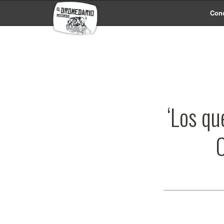
Conc
‘Los qu
C