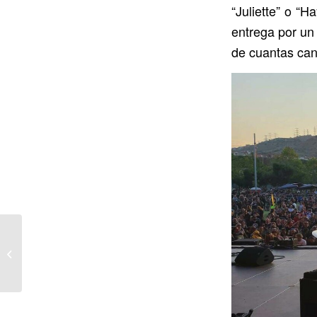
“Juliette” o “H
entrega por un
de cuantas can
Ya a la venta “El
Heredero”, disco de JJ
Fuentes con
importantes
colaboraciones:...