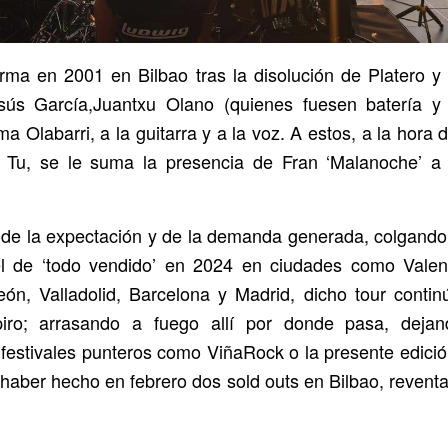
rma en 2001 en Bilbao tras la disolución de Platero y
sús García,Juantxu Olano (quienes fuesen batería y 
ma Olabarri, a la guitarra y a la voz. A estos, a la hora 
 Tu, se le suma la presencia de Fran ‘Malanoche’ a 
de la expectación y de la demanda generada, colgando l
el de ‘todo vendido’ en 2024 en ciudades como Valen
eón, Valladolid, Barcelona y Madrid, dicho tour conti
iro; arrasando a fuego allí por donde pasa, deja
 festivales punteros como ViñaRock o la presente edici
 haber hecho en febrero dos sold outs en Bilbao, reventa