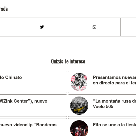
rada
Quizás te interese
llo Chinato
Presentamos nuevas 
en directo para el t
WiZink Center”), nuevo
“La montaña rusa de 
Vuelo 505
 nuevo videoclip “Banderas
Fito se une a la fies