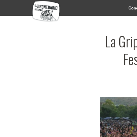
Conc
La Gri
Fe