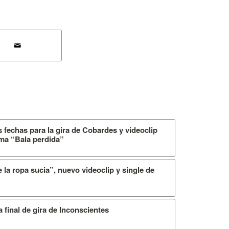
fechas para la gira de Cobardes y videoclip
ema “Bala perdida”
la ropa sucia”, nuevo videoclip y single de
ta final de gira de Inconscientes