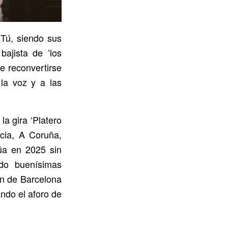
 Tú, siendo sus
bajista de ’los
de reconvertirse
la voz y a las
a gira ‘Platero
cia, A Coruña,
núa en 2025 sin
ndo buenísimas
ón de Barcelona
ndo el aforo de