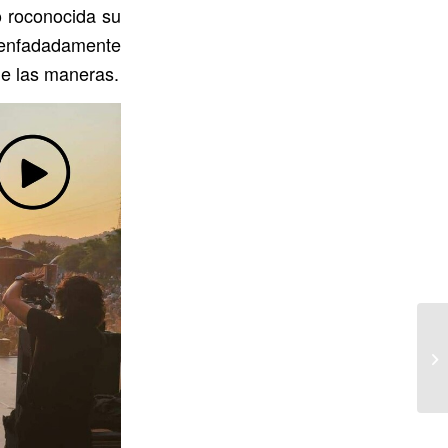
do roconocida su
esenfadadamente
de las maneras.