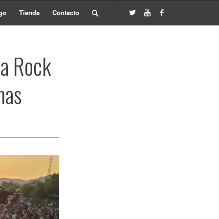
go
Tienda
Contacto
na Rock
nas