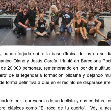
ú,
banda forjada sobre la base rítmica de los en su d
uantxu Olano y Jesús García, triunfó en Barcelona Roc
 de 20.000 personas, rememorando en loor de multitude
ero’ de la legendaria formación bilbaína y dejando muy 
de forma definitiva a que en el recinto se disparase ir
arteto por la presencia de un teclista y dos coristas, c
bre clásicos como “El roce de tu cuerto”, “Voy a aca