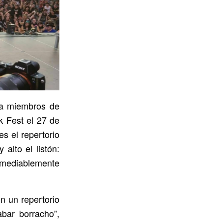
ía miembros de
k Fest el 27 de
s el repertorio
alto el listón:
remediablemente
on un repertorio
bar borracho”,