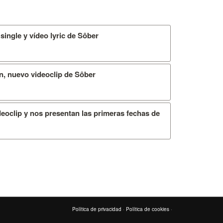
single y vídeo lyric de Sôber
ión, nuevo videoclip de Sôber
oclip y nos presentan las primeras fechas de
Política de privacidad
·
Política de cookies
·