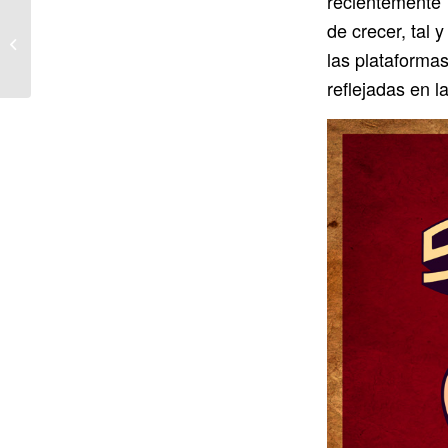
recientemente
Robe presenta «Ni
de crecer, tal
santos ni inocentes.
Gira 2024»
las plataforma
reflejadas en l