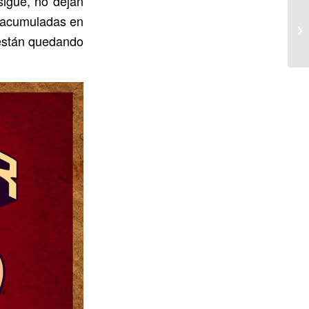
igue, no dejan
s acumuladas en
 están quedando