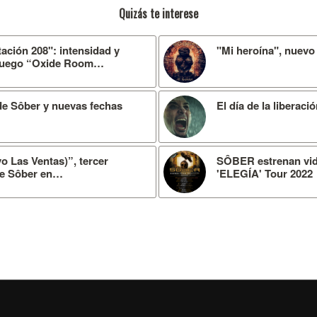
Quizás te interese
ación 208": intensidad y
"Mi heroína", nuevo 
ojuego “Oxide Room…
de Sôber y nuevas fechas
El día de la liberac
o Las Ventas)”, tercer
SÔBER estrenan vide
 de Sôber en…
'ELEGÍA' Tour 2022