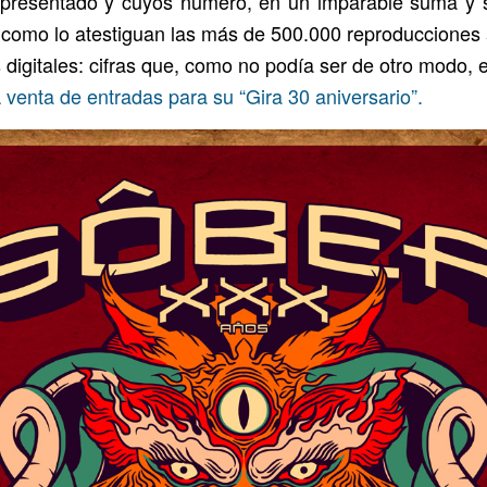
 presentado y cuyos número, en un imparable suma y s
 y como lo atestiguan las más de 500.000 reproduccione
s digitales: cifras que, como no podía ser de otro modo,
a
venta de entradas para su “Gira 30 aniversario”.