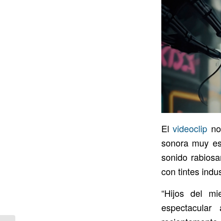
El
videoclip
nos
sonora muy esp
sonido rabiosa
con tintes indu
“Hijos del mi
espectacular