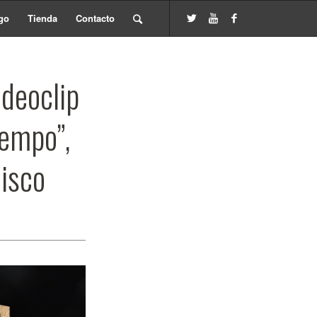
go
Tienda
Contacto
ideoclip
iempo”,
disco