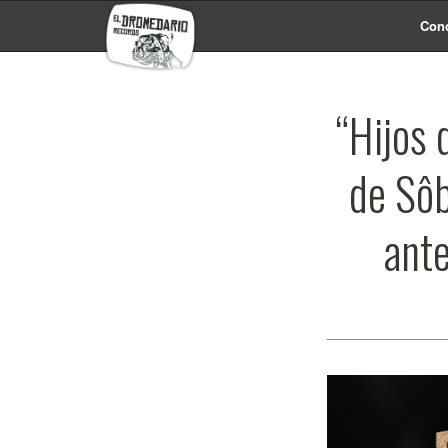
Conc
“Hijos 
de Sôb
ante