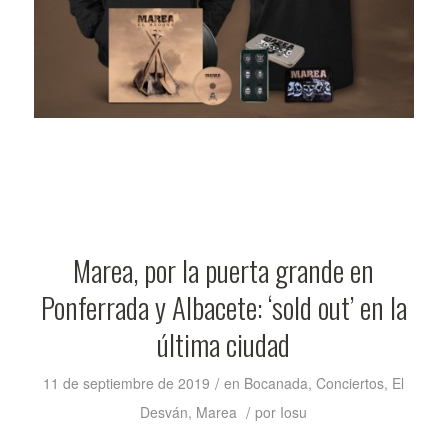
Marea, por la puerta grande en
Ponferrada y Albacete: ‘sold out’ en la
última ciudad
/
11 de septiembre de 2019
en
Bocanada
,
Conciertos
,
El
/
Desván
,
Marea
por
Iosu