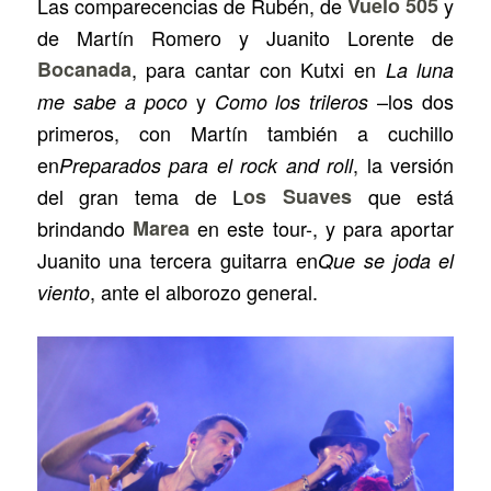
Las comparecencias de Rubén, de
Vuelo 505
y
de Martín Romero y Juanito Lorente de
Bocanada
, para cantar con Kutxi en
La luna
y
–los dos
me sabe a poco
Como los trileros
primeros, con Martín también a cuchillo
en
, la versión
Preparados para el rock and roll
del gran tema de L
os Suaves
que está
brindando
Marea
en este tour-, y para aportar
Juanito una tercera guitarra en
Que se joda el
, ante el alborozo general.
viento