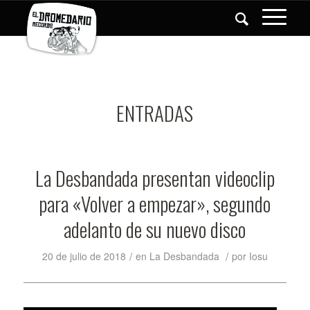
ENTRADAS
La Desbandada presentan videoclip
para «Volver a empezar», segundo
adelanto de su nuevo disco
/
/
20 de julio de 2018
en
La Desbandada
por
Iosu