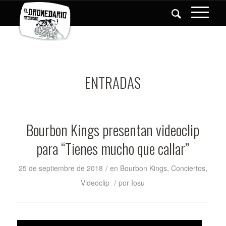
ENTRADAS
Bourbon Kings presentan videoclip
para “Tienes mucho que callar”
/
25 de septiembre de 2018
en
Bourbon Kings
,
Conciertos
,
/
Videoclip
por
Iosu