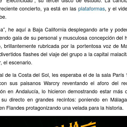
e “Electricidad”, su tercer disco de estudio. La canc
eciente concierto, ya está en las
plataformas
, y el vi
be.
a”, he aquí a Baja California desplegando arte y pode
iendo gala de su personal y musculosa concepción del h
, brillantemente rubricada por la portentosa voz de Ma
vertidos flashes del viaje del grupo a la capital malaci
, el escenario.
ital de la Costa del Sol, les esperaba el de la sala París
con sus paisanos Warcry reventando el aforo del rec
ión en Andalucía, lo hicieron demostrando estar más
 su directo en grandes recintos: poniendo en Málag
 en Flandes protagonizando una velada para la historia.