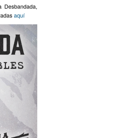
La Desbandada,
tradas
aquí