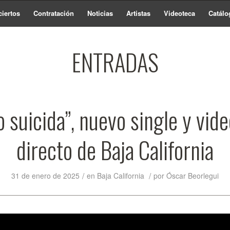
iertos
Contratación
Noticias
Artistas
Videoteca
Catálo
ENTRADAS
 suicida”, nuevo single y vide
directo de Baja California
/
/
31 de enero de 2025
en
Baja California
por
Óscar Beorlegui