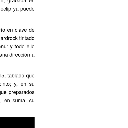
ión, grabada en
deoclip ya puede
río en clave de
ardrock tintado
nu: y todo ello
tana dirección a
 15, tablado que
into; y, en su
 que preparados
a, en suma, su