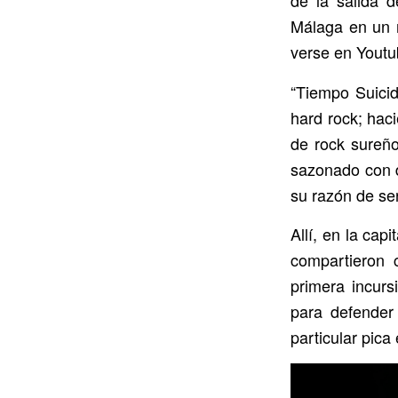
de la salida d
Málaga en un r
verse en Youtu
“Tiempo Suicid
hard rock; hac
de rock sureño
sazonado con di
su razón de ser
Allí, en la cap
compartieron 
primera incurs
para defender
particular pica