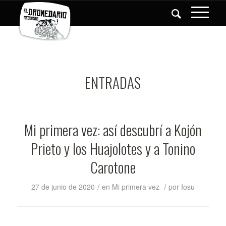
ENTRADAS
Mi primera vez: así descubrí a Kojón
Prieto y los Huajolotes y a Tonino
Carotone
/
/
27 de junio de 2020
en
Mi primera vez
por
Iosu