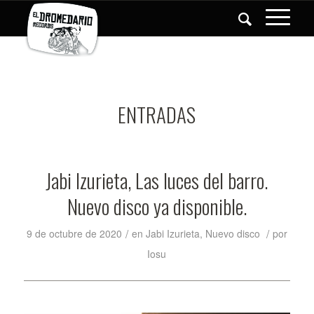
ENTRADAS
Jabi Izurieta, Las luces del barro.
Nuevo disco ya disponible.
/
/
9 de octubre de 2020
en
Jabi Izurieta
,
Nuevo disco
por
Iosu