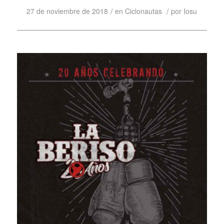
/
/
27 de noviembre de 2018
en
Ciclonautas
por
Iosu