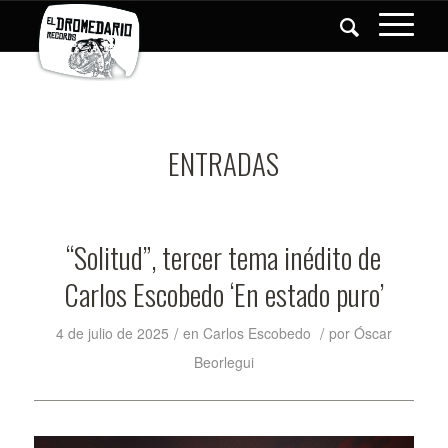
ENTRADAS
“Solitud”, tercer tema inédito de
Carlos Escobedo ‘En estado puro’
/
/
4 de julio de 2025
en
Carlos Escobedo
por
Óscar
Beorlegui