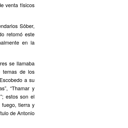
de venta físicos
endarios Sôber,
edo retomó este
nalmente en la
ores se llamaba
e temas de los
 Escobedo a su
ías”, “Thamar y
; estos son el
fuego, tierra y
ítulo de Antonio