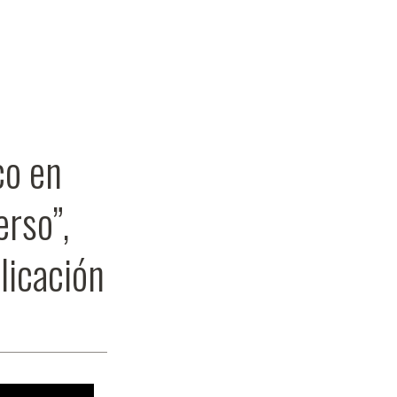
co en
erso”,
licación