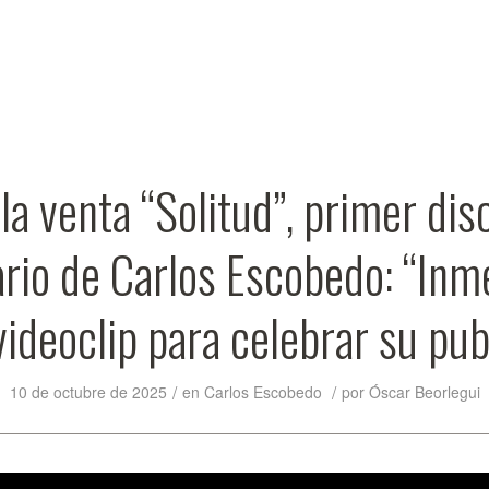
 la venta “Solitud”, primer dis
ario de Carlos Escobedo: “Inm
videoclip para celebrar su pub
/
/
10 de octubre de 2025
en
Carlos Escobedo
por
Óscar Beorlegui