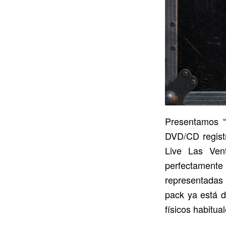
Presentamos “
DVD/CD registr
Live Las Ven
perfectament
representadas 
pack ya está d
físicos habitua