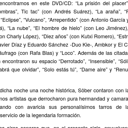
encontramos en este DVD/CD: “La prisión del placer”,
Sombras”, Tic tac” (con Andrés Suárez), “La araña”, 
 “Eclipse”, “Vulcano”, “Arrepentido” (con Antonio García
), “La nube”, “El hombre de hielo” (con Leo Jiménez),
on Charly López), “Diez años” (con Kutxi Romero), “Estre
avier Díaz y Eduardo Sánchez -Duo Kie-, Ambkor y El C
áufrago (con Rafa Blas) y “Loco”. Además de las citad
encontraron su espacio “Derrotado”, “Insensible”, “Sóli
abrá que olvidar”, “Solo estás tú”, “Dame aire” y “Renun
dicha noche una noche histórica, Sôber contaron con l
nos artistas que derrocharon pura hermandad y camara
pando con avaricia sus personalísimos tarros de 
servicio de la legendaria formación.
s aires sonoros que, en el presente siglo, envuelven