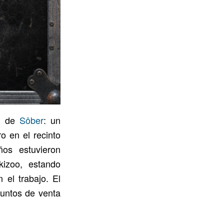
o de
Sôber
: un
o en el recinto
os estuvieron
izoo, estando
 el trabajo. El
puntos de venta