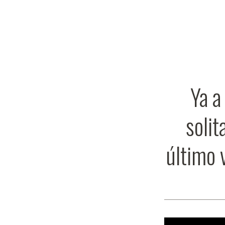
Ya a
solit
último 