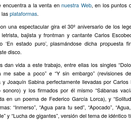
e encuentra a la venta en
nuestra Web
, en los puntos 
n las
plataformas
.
con una espectacular gira el 30º aniversario de los leg
 letrista, bajista y frontman y cantante Carlos Escob
o ‘En estado puro’, plasmándose dicha propuesta fi
ste disco.
 dan vida a este trabajo, entre ellas los singles “Dol
na me sabe a poco” e “Y sin embargo” (revisiones d
 y Joaquín Sabina perfectamente llevadas por Carlos
rio sonoro) y los firmados por él mismo “Sábanas vac
a en un poema de Federico García Lorca), y “Solitud”
emas: “Inmerso”, “Agua para tu sed”, “Apocado”, “Agua, 
le” y “Lucha de gigantes”, versión del tema de idéntico t