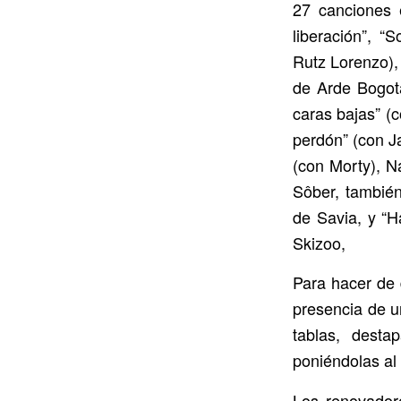
27 canciones 
liberación”, “
Rutz Lorenzo),
de Arde Bogotá
caras bajas” (c
perdón” (con J
(con Morty), N
Sôber, también 
de Savia, y “H
Skizoo,
Para hacer de 
presencia de u
tablas, desta
poniéndolas al 
Los renovadore