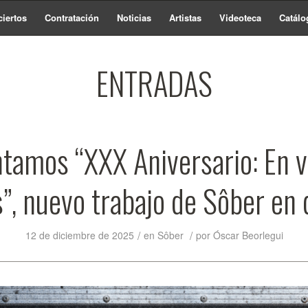
iertos
Contratación
Noticias
Artistas
Videoteca
Catálo
ENTRADAS
tamos “XXX Aniversario: En v
”, nuevo trabajo de Sôber en 
/
/
12 de diciembre de 2025
en
Sôber
por
Óscar Beorlegui