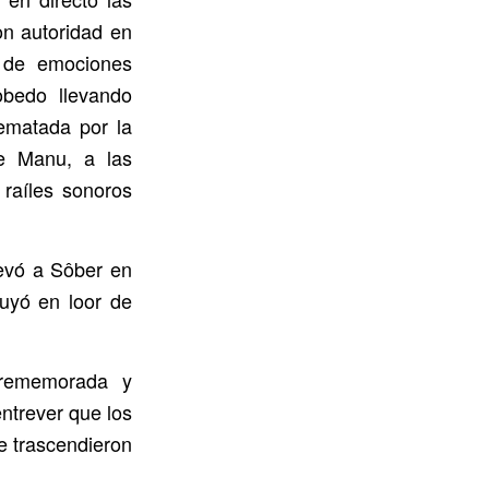
on autoridad en
o de emociones
obedo llevando
ematada por la
de Manu, a las
raíles sonoros
levó a Sôber en
luyó en loor de
 rememorada y
entrever que los
e trascendieron