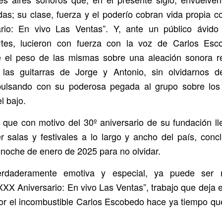
das; su clase, fuerza y el poderío cobran vida propia c
rio: En vivo Las Ventas”. Y, ante un público ávid
rtes, lucieron con fuerza con la voz de Carlos Esc
e el peso de las mismas sobre una aleación sonora r
 las guitarras de Jorge y Antonio, sin olvidarnos 
pulsando con su poderosa pegada al grupo sobre los 
l bajo.
a que con motivo del 30º aniversario de su fundación l
r salas y festivales a lo largo y ancho del país, conc
 noche de enero de 2025 para no olvidar.
rdaderamente emotiva y especial, ya puede ser
XXX Aniversario: En vivo Las Ventas”, trabajo que deja 
 el incombustible Carlos Escobedo hace ya tiempo qu