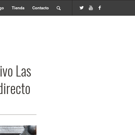
go
Tienda
Contacto
ivo Las
directo