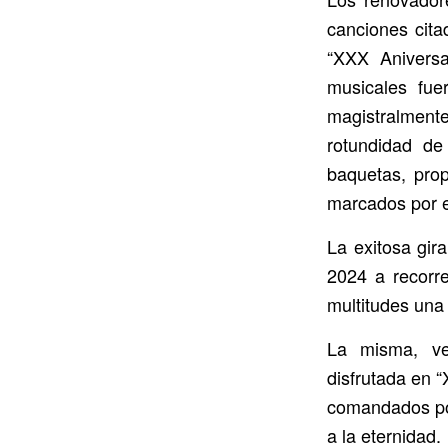
canciones cita
“XXX Aniversa
musicales fue
magistralment
rotundidad de
baquetas, pro
marcados por e
La exitosa gir
2024 a recorre
multitudes una
La misma, ve
disfrutada en “
comandados por
a la eternidad.