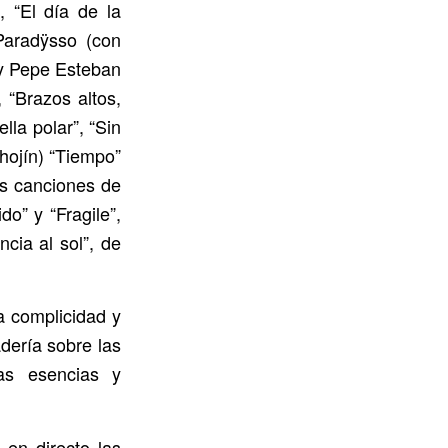
 “El día de la
“Paradÿsso (con
 y Pepe Esteban
 “Brazos altos,
lla polar”, “Sin
hojín) “Tiempo”
as canciones de
do” y “Fragile”,
cia al sol”, de
a complicidad y
dería sobre las
las esencias y
 en directo las