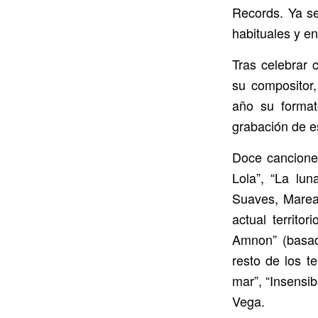
Records. Ya s
habituales y e
Tras celebrar 
su compositor,
año su format
grabación de e
Doce canciones
Lola”, “La lu
Suaves, Marea
actual territo
Amnon” (basad
resto de los t
mar”, “Insensib
Vega.