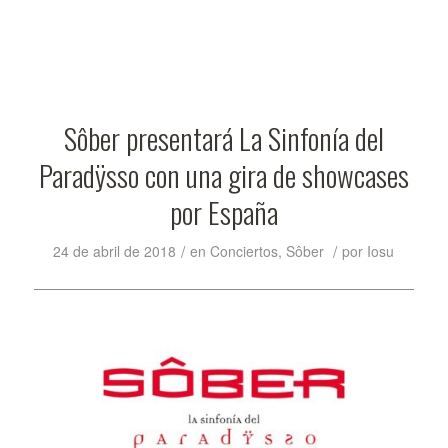
Sôber presentará La Sinfonía del
Paradÿsso con una gira de showcases
por España
/
/
24 de abril de 2018
en
Conciertos
,
Sôber
por
Iosu