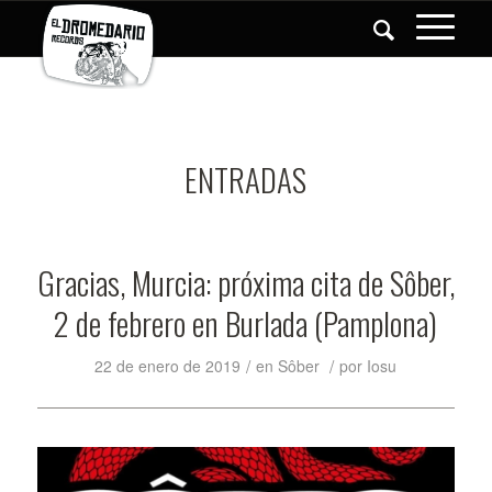
ENTRADAS
Gracias, Murcia: próxima cita de Sôber,
2 de febrero en Burlada (Pamplona)
/
/
22 de enero de 2019
en
Sôber
por
Iosu