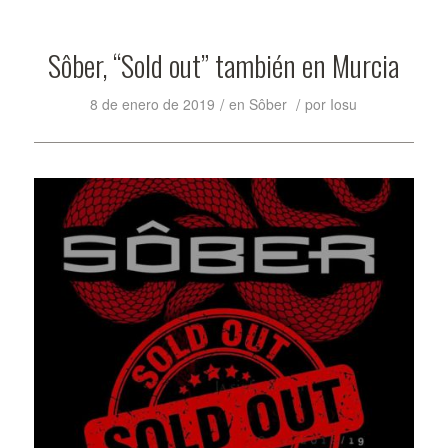
Sôber, “Sold out” también en Murcia
/
/
8 de enero de 2019
en
Sôber
por
Iosu