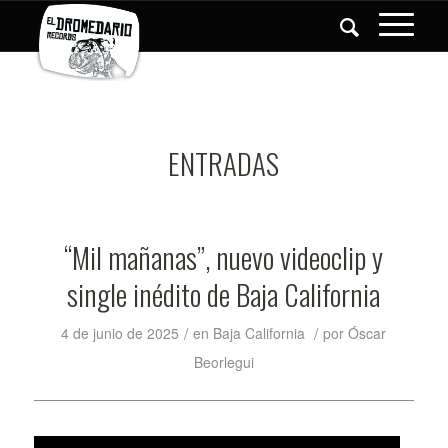
ENTRADAS
“Mil mañanas”, nuevo videoclip y
single inédito de Baja California
/
/
4 de junio de 2025
en
Baja California
por
Óscar
Beorlegui