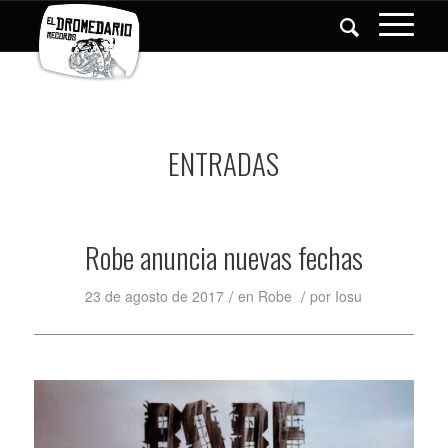
ENTRADAS
Robe anuncia nuevas fechas
/
/
23 de agosto de 2017
en
Robe
por
Iosu