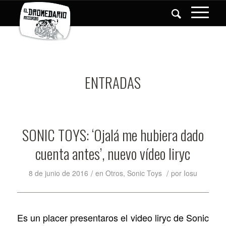
ENTRADAS
SONIC TOYS: ‘Ojalá me hubiera dado
cuenta antes’, nuevo vídeo liryc
/
/
8 de junio de 2016
en
Otros
,
Sonic Toys
por
Iosu
Es un placer presentaros el video liryc de Sonic