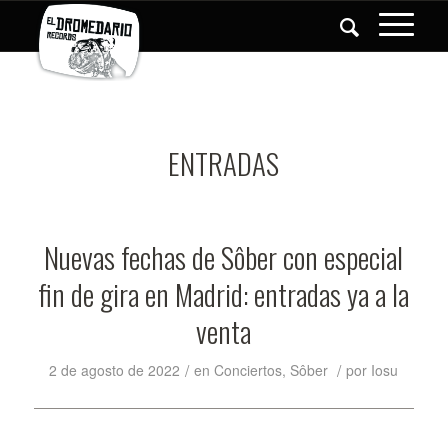
ENTRADAS
Nuevas fechas de Sôber con especial
fin de gira en Madrid: entradas ya a la
venta
/
/
2 de agosto de 2022
en
Conciertos
,
Sôber
por
Iosu