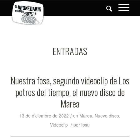
ENTRADAS
Nuestra fosa, segundo videoclip de Los
potros del tiempo, el nuevo disco de
Marea
/
13 de diciembre de 2022
en
Marea
,
Nuevo disco
,
/
Videoclip
por
Iosu