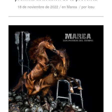
/
/
18 de noviembre de 2022
en
Marea
por
Iosu