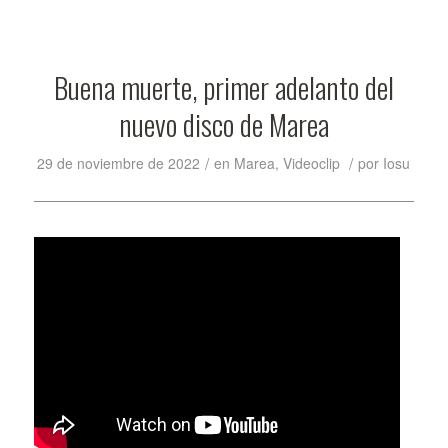
Buena muerte, primer adelanto del
nuevo disco de Marea
/
/
29 de noviembre de 2022
en
Marea
,
Videoclip
por
Iosu