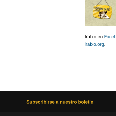
Iratxo en
Face
iratxo.org
.
Subscribirse a nuestro boletín