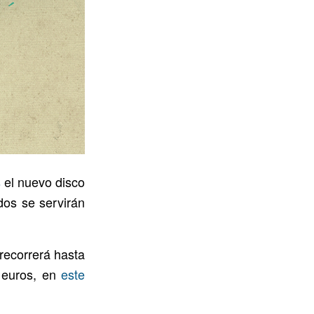
s
el nuevo disco
dos se servirán
recorrerá hasta
8 euros, en
este