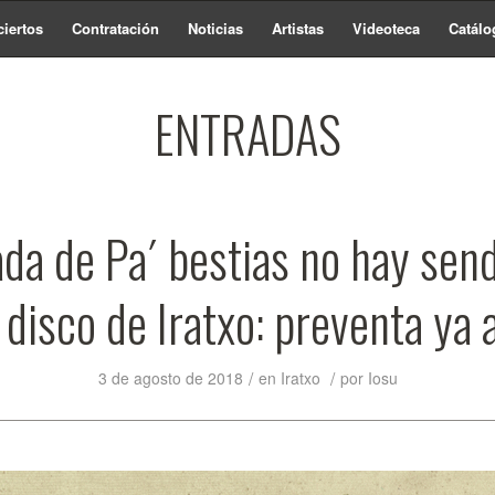
iertos
Contratación
Noticias
Artistas
Videoteca
Catálo
ENTRADAS
da de Pa´ bestias no hay sen
disco de Iratxo: preventa ya 
/
/
3 de agosto de 2018
en
Iratxo
por
Iosu