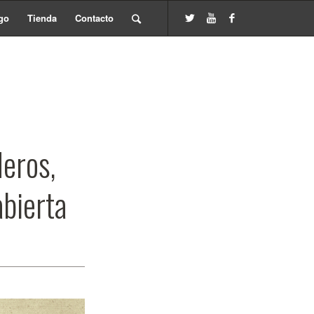
go
Tienda
Contacto
deros,
abierta