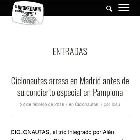
ENTRADAS
Ciclonautas arrasa en Madrid antes de
su concierto especial en Pamplona
/
/
22 de febrero de 2016
en
Ciclonautas
por
Iosu
CICLONAUTAS, el trío integrado por Alén