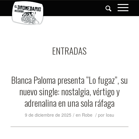
ENTRADAS
Blanca Paloma presenta “Lo fugaz”, su
nuevo single: nostalgia, vértigo y
adrenalina en una sola ráfaga
/
/
9 de diciembre de 2025
en
Robe
por
Iosu