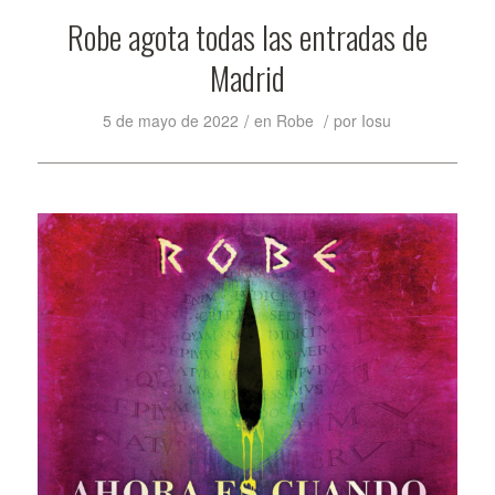
Robe agota todas las entradas de
Madrid
/
/
5 de mayo de 2022
en
Robe
por
Iosu