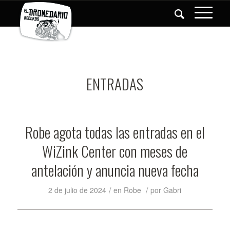
ENTRADAS
Robe agota todas las entradas en el
WiZink Center con meses de
antelación y anuncia nueva fecha
/
/
2 de julio de 2024
en
Robe
por
Gabri