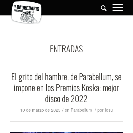
ENTRADAS
El grito del hambre, de Parabellum, se
impone en los Premios Koska: mejor
disco de 2022
/
/
10 de marzo de 2023
en
Parabellum
por
Iosu