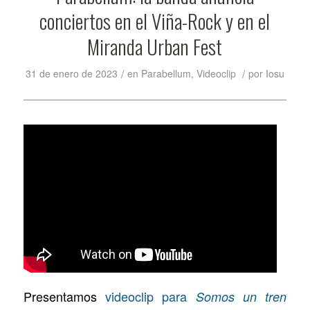
conciertos en el Viña-Rock y en el
Miranda Urban Fest
/
/
31 de enero de 2023
en
Parabellum
,
Videoclip
por
Iosu
Presentamos
videoclip para
Somos un tren