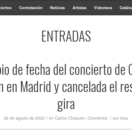
iertos
Contratación
Noticias
Artistas
Videoteca
Catálo
ENTRADAS
o de fecha del concierto de 
 en Madrid y cancelada el res
gira
/
/
26 de agosto de 2020
en
Carlos Chaouen
,
Conciertos
por
Iosu