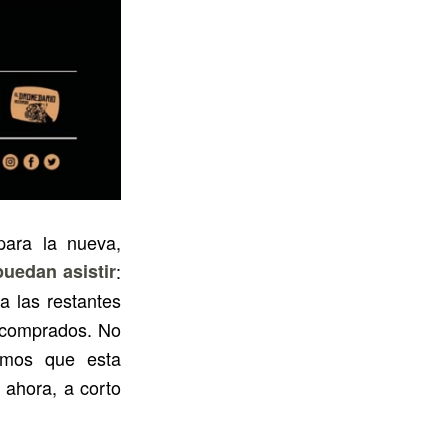
para la nueva,
uedan asistir
:
a las restantes
n comprados. No
amos que esta
 ahora, a corto