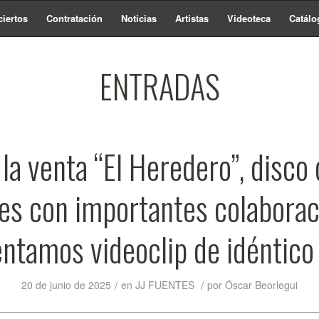
iertos
Contratación
Noticias
Artistas
Videoteca
Catálo
ENTRADAS
 la venta “El Heredero”, disco 
es con importantes colaborac
ntamos videoclip de idéntico 
/
/
20 de junio de 2025
en
JJ FUENTES
por
Óscar Beorlegui