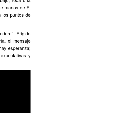
abajo, toda una
 de manos de El
n los puntos de
edero”. Erigido
ía, el mensaje
 hay esperanza;
 expectativas y