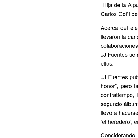
“Hija de la Al
Carlos Goñi de
Acerca del ele
llevaron la ca
colaboraciones
JJ Fuentes se 
ellos.
JJ Fuentes pub
honor”, pero l
contratiempo,
segundo álbum,
llevó a hacers
‘el heredero’, 
Considerando u