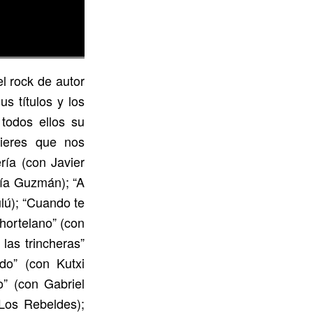
l rock de autor
s títulos y los
todos ellos su
uieres que nos
ría (con Javier
ría Guzmán); “A
lú); “Cuando te
hortelano” (con
las trincheras”
do” (con Kutxi
o” (con Gabriel
Los Rebeldes);