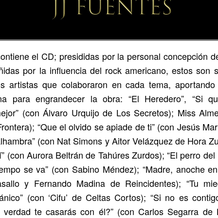
ontiene el CD; presididas por la personal concepción de
ñidas por la influencia del rock americano, estos son su
s artistas que colaboraron en cada tema, aportando 
a para engrandecer la obra: “El Heredero”, “Si q
or” (con Álvaro Urquijo de Los Secretos); Miss Alme
rontera); “Que el olvido se apiade de ti” (con Jesús Ma
 Alhambra” (con Nat Simons y Aitor Velázquez de Hora Zu
” (con Aurora Beltrán de Tahúres Zurdos); “El perro del 
tiempo se va” (con Sabino Méndez); “Madre, anoche en 
sallo y Fernando Madina de Reincidentes); “Tu mie
nico” (con ‘Cifu’ de Celtas Cortos); “Si no es contig
 verdad te casarás con él?” (con Carlos Segarra de 