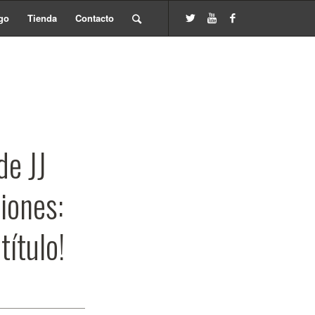
go
Tienda
Contacto
de JJ
iones:
título!