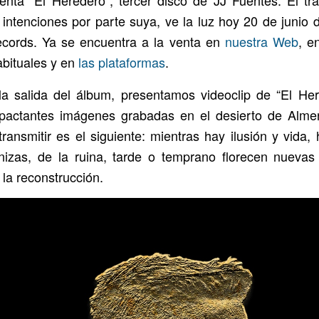
enta “El Heredero”, tercer disco de JJ Fuentes. El tr
 intenciones por parte suya, ve la luz hoy 20 de junio
cords. Ya se encuentra a la venta en
nuestra Web
, e
abituales y en
las plataformas
.
la salida del álbum, presentamos videoclip de “El Her
pactantes imágenes grabadas en el desierto de Almer
ransmitir es el siguiente: mientras hay ilusión y vida,
izas, de la ruina, tarde o temprano florecen nuevas
l la reconstrucción.