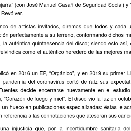
pujarra” (con José Manuel Casañ de Seguridad Social) y 
 Revólver.
nco de artistas invitados, diremos que todos y cada 
nción perfectamente a su terreno, conformando dichos ma
, la auténtica quintaesencia del disco; siendo esto así,
reivindica como el auténtico heredero de las mejores m
licó en 2016 un EP, “Orgánico”, y en 2019 su primer L
a pandemia del coronavirus cortó de raíz sus expectat
 Fuentes decide encerrarse nuevamente en el estudio
 “Corazón de fuego y miel”. El disco vio la luz en octub
e un hueco en publicaciones especializadas: éstas le 
en referencia a las connotaciones que atesoran sus canc
na injusticia que, por la incertidumbre sanitaria d