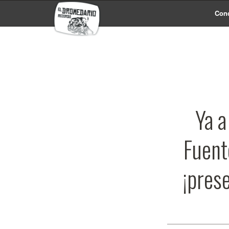
Conc
Ya a
Fuent
¡prese