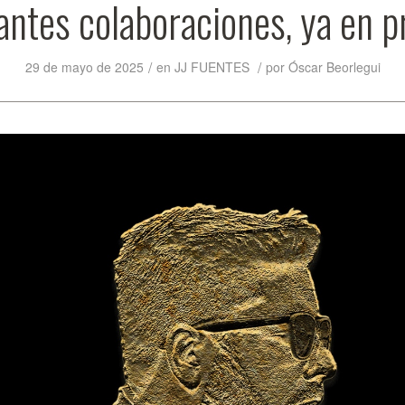
antes colaboraciones, ya en p
/
/
29 de mayo de 2025
en
JJ FUENTES
por
Óscar Beorlegui