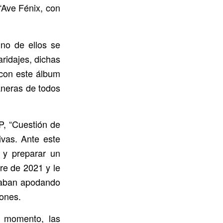
“Ave Fénix, con
uno de ellos se
ridajes, dichas
 con este álbum
aneras de todos
P, “Cuestión de
ivas. Ante este
 y preparar un
re de 2021 y le
acaban apodando
iones.
el momento, las