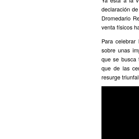
Ya está a la v
declaración de
Dromedario Re
venta físicos h
Para celebrar 
sobre unas im
que se busca t
que de las cen
resurge triunfa