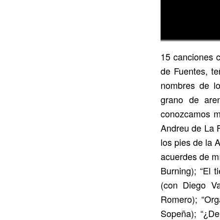
15 canciones c
de Fuentes, te
nombres de lo
grano de aren
conozcamos mej
Andreu de La F
los pies de la
acuerdes de mí
Burning); “El 
(con Diego Va
Romero); “Orgá
Sopeña); “¿De