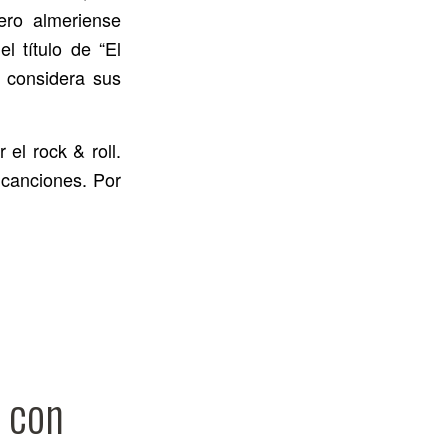
ero almeriense
l título de “El
l considera sus
el rock & roll.
 canciones. Por
s con