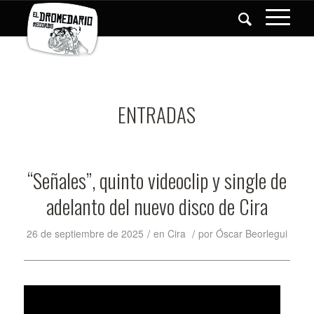
ENTRADAS
“Señales”, quinto videoclip y single de
adelanto del nuevo disco de Cira
/
/
26 de septiembre de 2025
en
Cira
por
Óscar Beorlegui