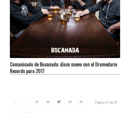
Comunicado de Bocanada: disco nuevo con el Dromedario
Records para 2017
«
‹
45
46
48
49
47
Página 47 de 57
›
»